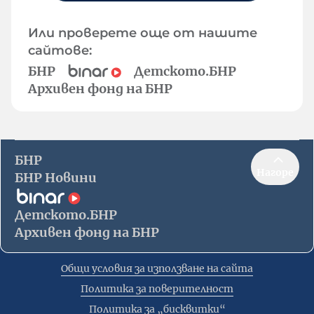
Или проверете още от нашите
сайтове:
БНР
Детското.БНР
Архивен фонд на БНР
БНР
Нагоре
БНР Новини
Детското.БНР
Архивен фонд на БНР
Общи условия за използване на сайта
Политика за поверителност
Политика за „бисквитки“