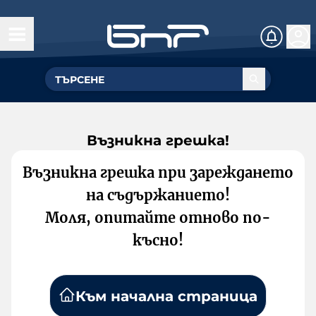
Възникна грешка!
Възникна грешка при зареждането
на съдържанието!
Моля, опитайте отново по-
късно!
Към начална страница