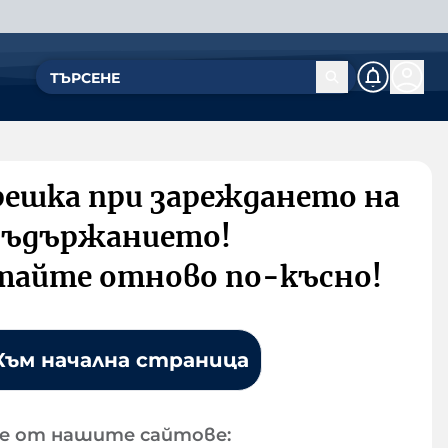
решка при зареждането на
съдържанието!
тайте отново по-късно!
Към начална страница
е от нашите сайтове: