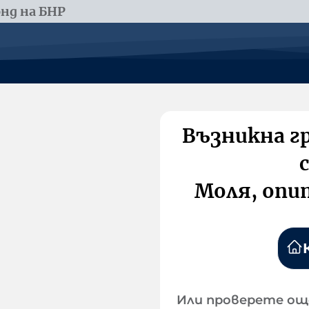
нд на БНР
Възникна г
Моля, опи
Или проверете ощ