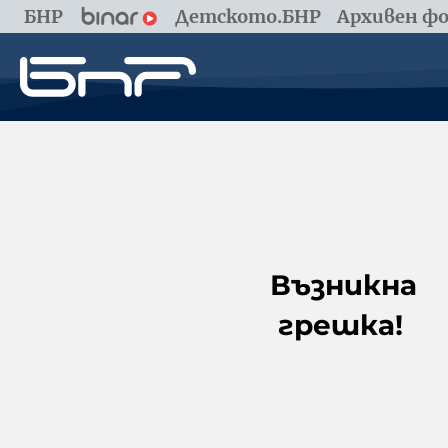
БНР
Детското.БНР
Архивен фо
Възникна
грешка!