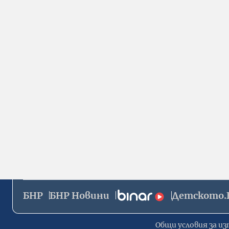
БНР
БНР Новини
Детското.
Общи условия за из