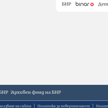
БНР
Дет
БНР
Архивен фонд на БНР
ползване на сайта
Политика за поверителност
Полит