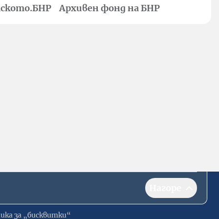
ското.БНР
Архивен фонд на БНР
Нагоре
ика за „бисквитки“