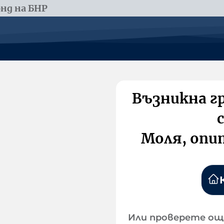
нд на БНР
Възникна г
Моля, опи
Или проверете ощ