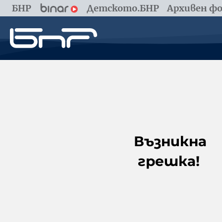
БНР
Детското.БНР
Архивен фо
Възникна
грешка!