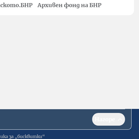
ското.БНР
Архивен фонд на БНР
Нагоре
ика за „бисквитки“