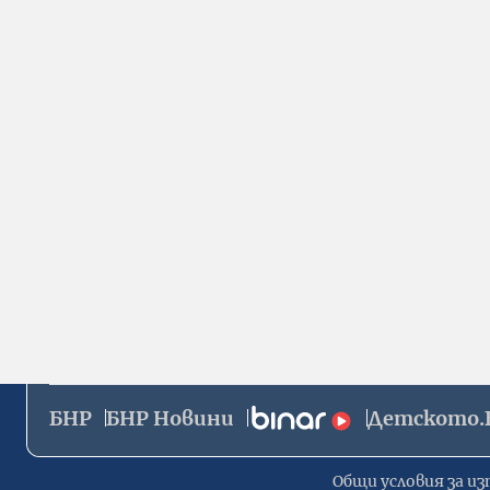
БНР
БНР Новини
Детското.
Общи условия за из