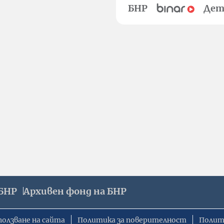
БНР
Дет
БНР
Архивен фонд на БНР
ползване на сайта
Политика за поверителност
Полит