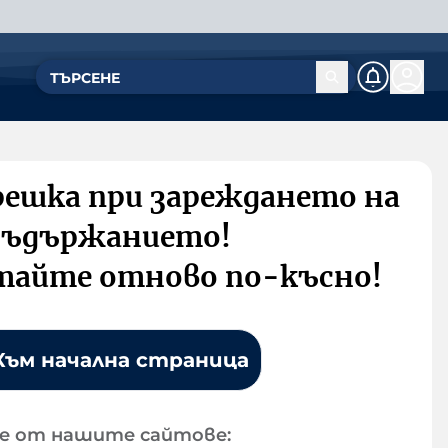
решка при зареждането на
съдържанието!
тайте отново по-късно!
Към начална страница
е от нашите сайтове: