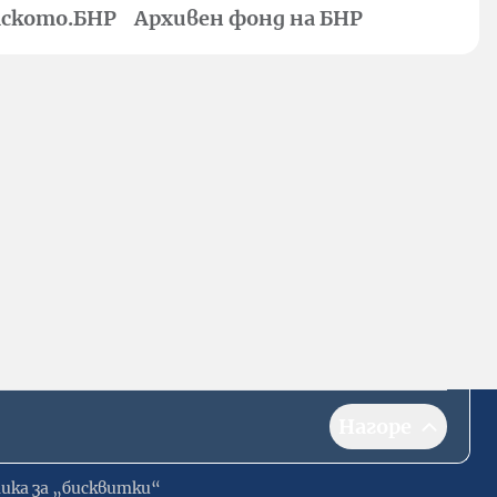
ското.БНР
Архивен фонд на БНР
Нагоре
ика за „бисквитки“