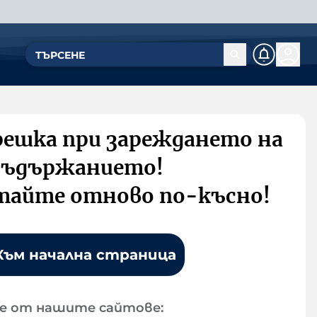
решка при зареждането на
съдържанието!
тайте отново по-късно!
Към начална страница
е от нашите сайтове: