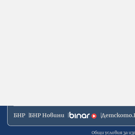
БНР
БНР Новини
Детското.
Общи условия за из