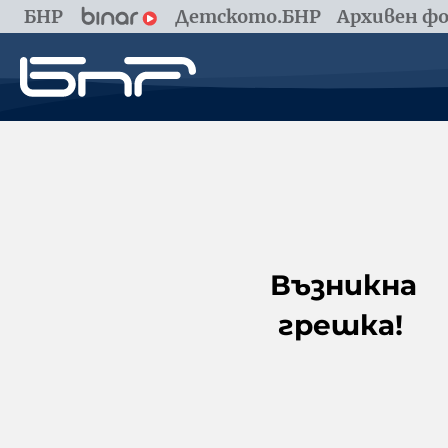
БНР
Детското.БНР
Архивен фо
Възникна
грешка!