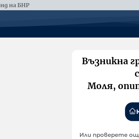
нд на БНР
Възникна г
Моля, опи
Или проверете ощ