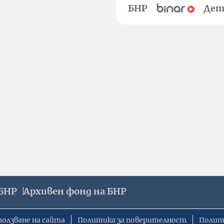
БНР
Дет
БНР
Архивен фонд на БНР
ползване на сайта
Политика за поверителност
Полит