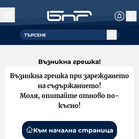
Възникна грешка!
Възникна грешка при зареждането
на съдържанието!
Моля, опитайте отново по-
късно!
Към начална страница