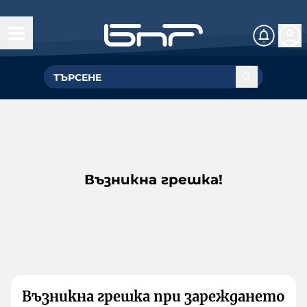
Възникна грешка!
Възникна грешка при зареждането