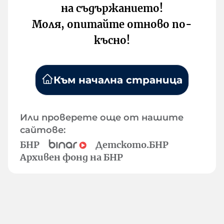
на съдържанието!
Моля, опитайте отново по-
късно!
Към начална страница
Или проверете още от нашите
сайтове:
БНР
Детското.БНР
Архивен фонд на БНР