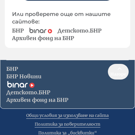
Или проверете още от нашите
сайтове:
БНР
Детското.БНР
Архивен фонд на БНР
БНР
Нагоре
БНР Новини
Детското.БНР
Архивен фонд на БНР
Общи условия за използване на сайта
Политика за поверителност
Политика за „бисквитки“