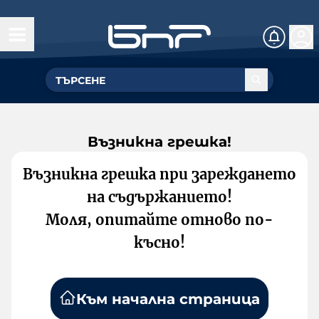
Възникна грешка!
Възникна грешка при зареждането
на съдържанието!
Моля, опитайте отново по-
късно!
Към начална страница