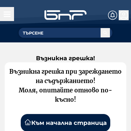
Възникна грешка!
Възникна грешка при зареждането
на съдържанието!
Моля, опитайте отново по-
късно!
Към начална страница