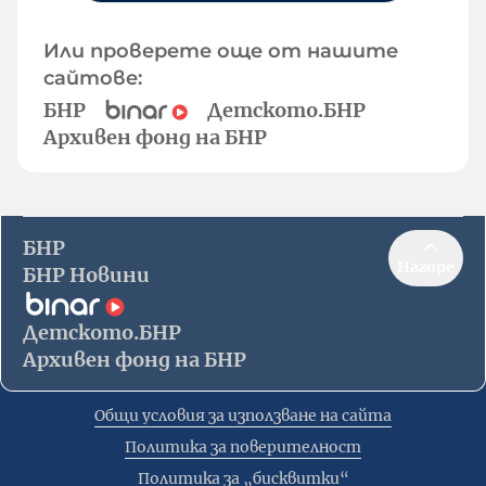
Или проверете още от нашите
сайтове:
БНР
Детското.БНР
Архивен фонд на БНР
БНР
Нагоре
БНР Новини
Детското.БНР
Архивен фонд на БНР
Общи условия за използване на сайта
Политика за поверителност
Политика за „бисквитки“