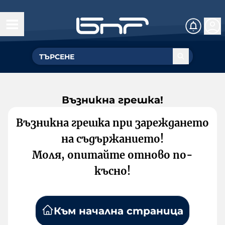
Възникна грешка!
Възникна грешка при зареждането
на съдържанието!
Моля, опитайте отново по-
късно!
Към начална страница