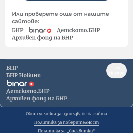
Или проверете още от нашите
сайтове:
БНР
Детското.БНР
Архивен фонд на БНР
БНР
Нагоре
БНР Новини
Детското.БНР
Архивен фонд на БНР
Общи условия за използване на сайта
Политика за поверителност
Политика за „бисквитки“