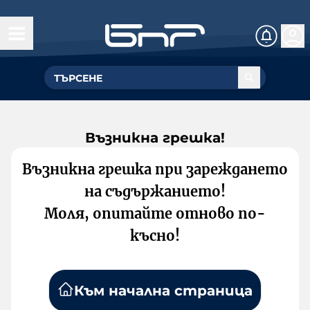
Възникна грешка!
Възникна грешка при зареждането
на съдържанието!
Моля, опитайте отново по-
късно!
Към начална страница