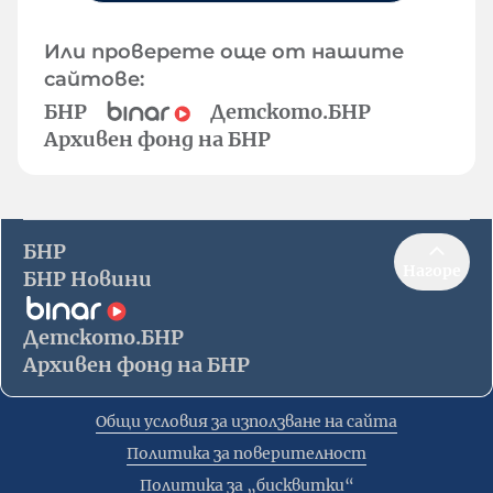
Или проверете още от нашите
сайтове:
БНР
Детското.БНР
Архивен фонд на БНР
БНР
Нагоре
БНР Новини
Детското.БНР
Архивен фонд на БНР
Общи условия за използване на сайта
Политика за поверителност
Политика за „бисквитки“