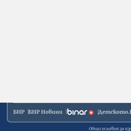
БНР
БНР Новини
Детското.
Общи условия за из