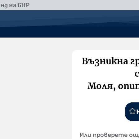
нд на БНР
Възникна г
Моля, опи
Или проверете ощ