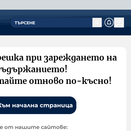
решка при зареждането на
съдържанието!
тайте отново по-късно!
Към начална страница
е от нашите сайтове: