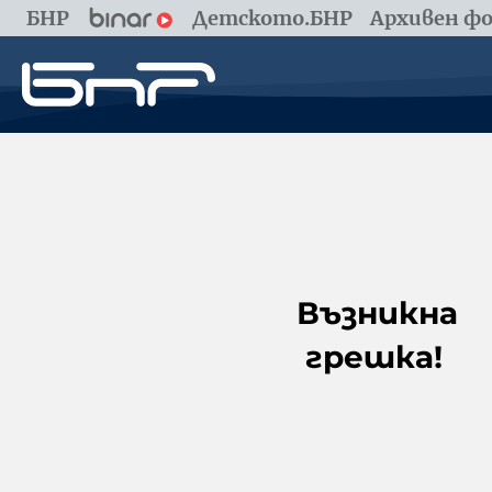
БНР
Детското.БНР
Архивен фо
Възникна
грешка!