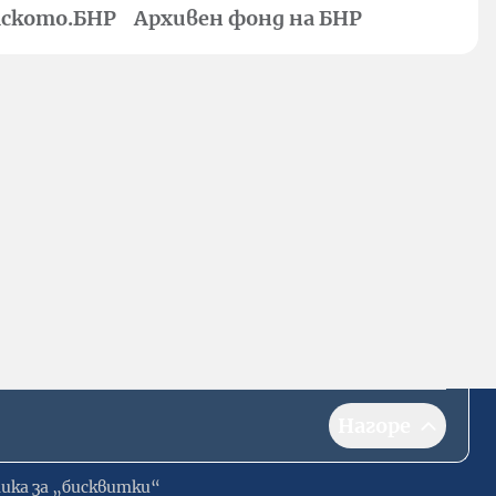
ското.БНР
Архивен фонд на БНР
Нагоре
ика за „бисквитки“