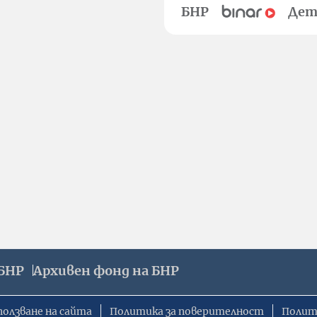
БНР
Дет
БНР
Архивен фонд на БНР
ползване на сайта
Политика за поверителност
Полит