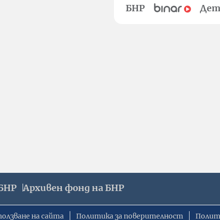
БНР
Дет
БНР
Архивен фонд на БНР
ползване на сайта
Политика за поверителност
Полит