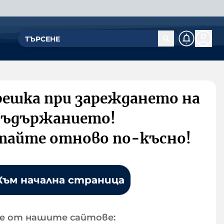
решка при зареждането на
съдържанието!
тайте отново по-късно!
Към начална страница
е от нашите сайтове: