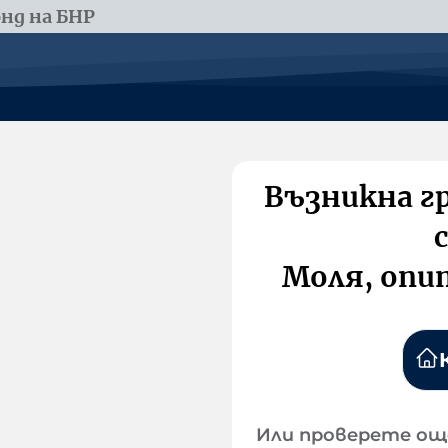
нд на БНР
Възникна г
Моля, опи
Или проверете ощ