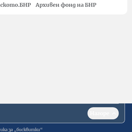
ското.БНР
Архивен фонд на БНР
Нагоре
ика за „бисквитки“