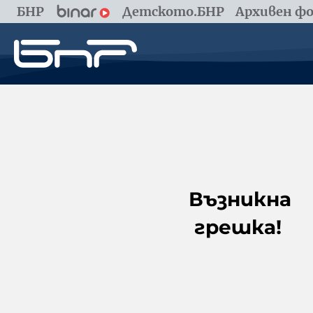
БНР
Детското.БНР
Архивен фо
Възникна
грешка!