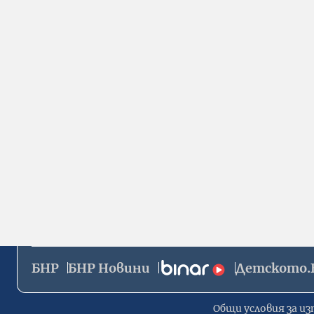
БНР
БНР Новини
Детското.
Общи условия за из