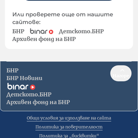
Или проверете още от нашите
сайтове:
БНР
Детското.БНР
Архивен фонд на БНР
БНР
Нагоре
БНР Новини
Детското.БНР
Архивен фонд на БНР
Общи условия за използване на сайта
Политика за поверителност
Политика за „бисквитки“