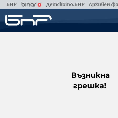
БНР
Детското.БНР
Архивен фо
Възникна
грешка!