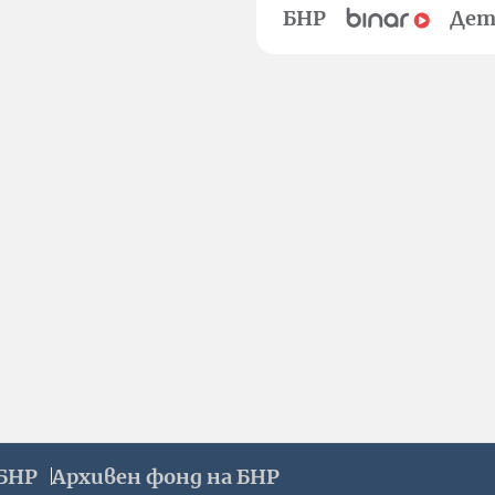
БНР
Дет
БНР
Архивен фонд на БНР