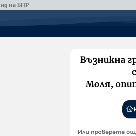
нд на БНР
Възникна г
Моля, опи
Или проверете ощ