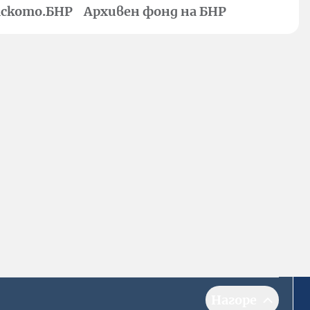
ското.БНР
Архивен фонд на БНР
Нагоре