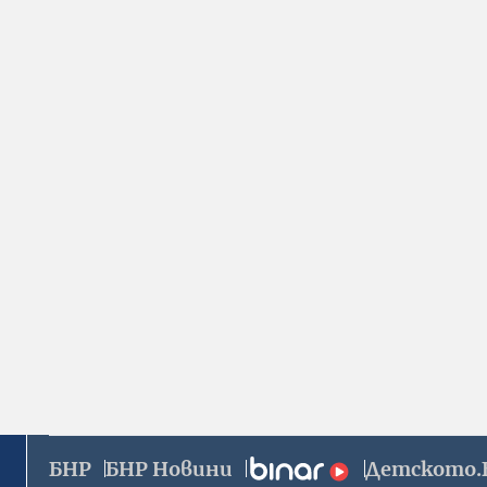
БНР
БНР Новини
Детското.