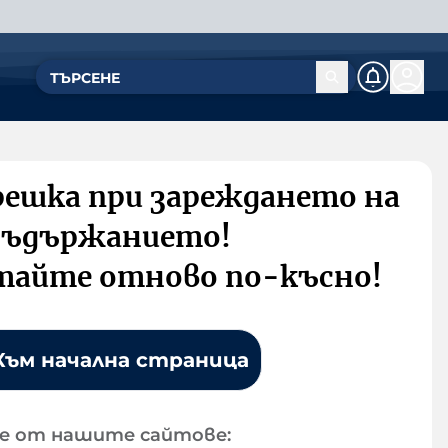
решка при зареждането на
съдържанието!
тайте отново по-късно!
Към начална страница
е от нашите сайтове: