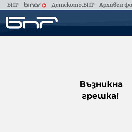
БНР
Детското.БНР
Архивен фо
Възникна
грешка!