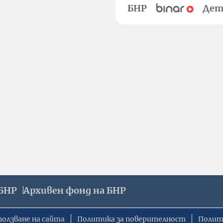
БНР
Дет
БНР
Архивен фонд на БНР
ползване на сайта
Политика за поверителност
Полит