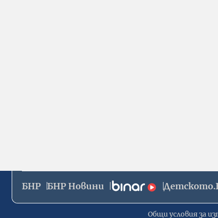
БНР
БНР Новини
Детското.
Общи условия за из