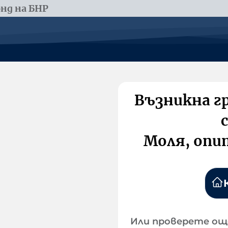
нд на БНР
Възникна г
Моля, опи
Или проверете ощ