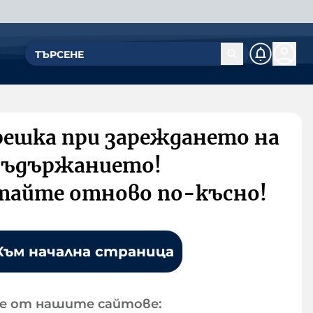
решка при зареждането на
съдържанието!
тайте отново по-късно!
Към начална страница
е от нашите сайтове: