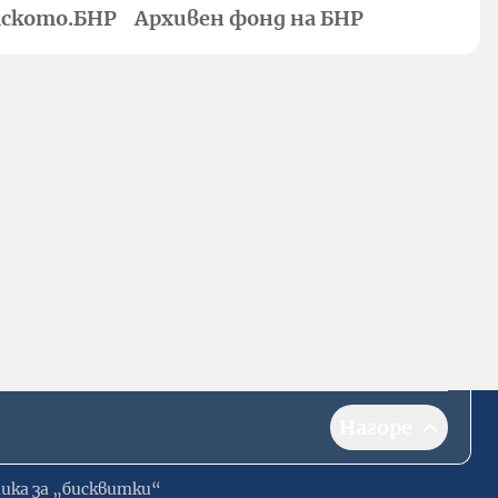
ското.БНР
Архивен фонд на БНР
Нагоре
ика за „бисквитки“