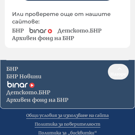
Или проверете още от нашите
сайтове:
БНР
Детското.БНР
Архивен фонд на БНР
БНР
Нагоре
БНР Новини
Детското.БНР
Архивен фонд на БНР
Общи условия за използване на сайта
Политика за поверителност
Политика за „бисквитки“