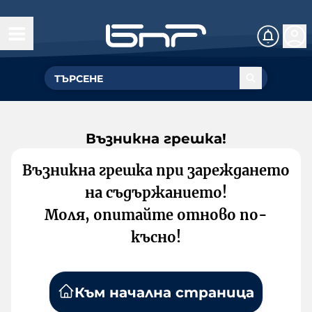
Възникна грешка!
Възникна грешка при зареждането
на съдържанието!
Моля, опитайте отново по-
късно!
Към начална страница