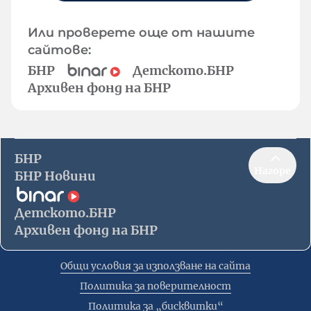
Или проверете още от нашите
сайтове:
БНР
Детското.БНР
Архивен фонд на БНР
БНР
Нагоре
БНР Новини
Детското.БНР
Архивен фонд на БНР
Общи условия за използване на сайта
Политика за поверителност
Политика за „бисквитки“