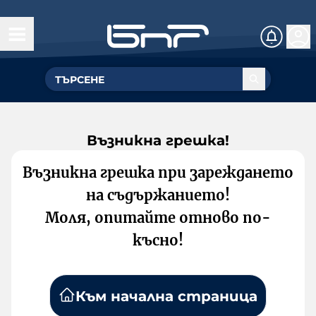
Възникна грешка!
Възникна грешка при зареждането
на съдържанието!
Моля, опитайте отново по-
късно!
Към начална страница