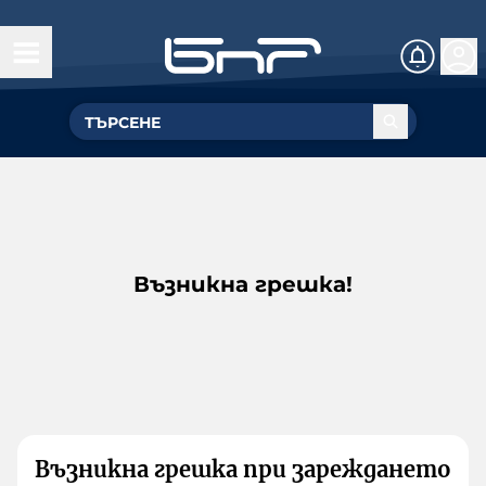
Възникна грешка!
Възникна грешка при зареждането