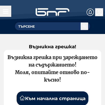
Възникна грешка!
Възникна грешка при зареждането
на съдържанието!
Моля, опитайте отново по-
късно!
Към начална страница