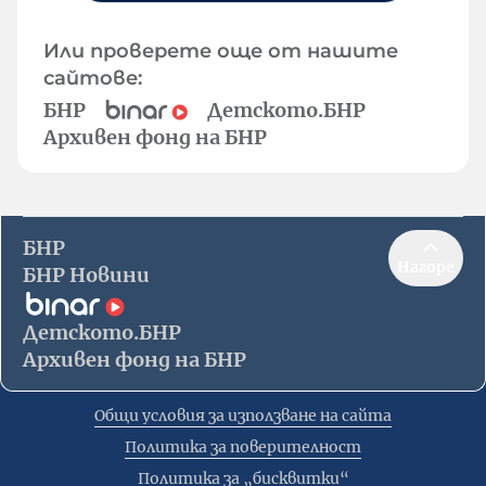
Или проверете още от нашите
сайтове:
БНР
Детското.БНР
Архивен фонд на БНР
БНР
Нагоре
БНР Новини
Детското.БНР
Архивен фонд на БНР
Общи условия за използване на сайта
Политика за поверителност
Политика за „бисквитки“