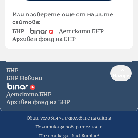
Или проверете още от нашите
сайтове:
БНР
Детското.БНР
Архивен фонд на БНР
БНР
Нагоре
БНР Новини
Детското.БНР
Архивен фонд на БНР
Общи условия за използване на сайта
Политика за поверителност
Политика за „бисквитки“