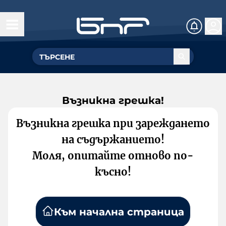
Възникна грешка!
Възникна грешка при зареждането
на съдържанието!
Моля, опитайте отново по-
късно!
Към начална страница