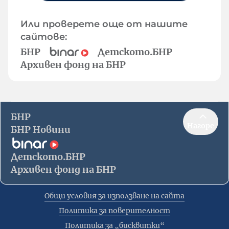
Или проверете още от нашите
сайтове:
БНР
Детското.БНР
Архивен фонд на БНР
БНР
Нагоре
БНР Новини
Детското.БНР
Архивен фонд на БНР
Общи условия за използване на сайта
Политика за поверителност
Политика за „бисквитки“