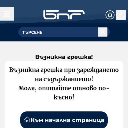
Възникна грешка!
Възникна грешка при зареждането
на съдържанието!
Моля, опитайте отново по-
късно!
Към начална страница