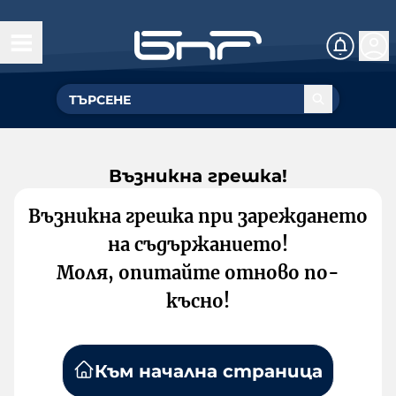
Възникна грешка!
Възникна грешка при зареждането
на съдържанието!
Моля, опитайте отново по-
късно!
Към начална страница