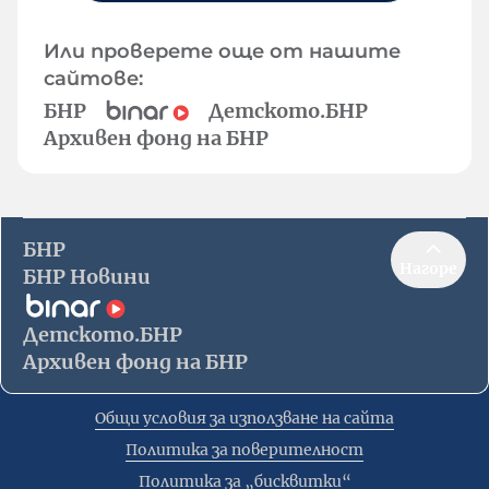
Или проверете още от нашите
сайтове:
БНР
Детското.БНР
Архивен фонд на БНР
БНР
Нагоре
БНР Новини
Детското.БНР
Архивен фонд на БНР
Общи условия за използване на сайта
Политика за поверителност
Политика за „бисквитки“