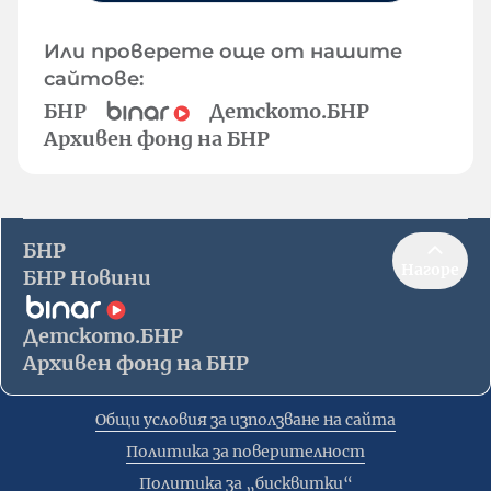
Или проверете още от нашите
сайтове:
БНР
Детското.БНР
Архивен фонд на БНР
БНР
Нагоре
БНР Новини
Детското.БНР
Архивен фонд на БНР
Общи условия за използване на сайта
Политика за поверителност
Политика за „бисквитки“