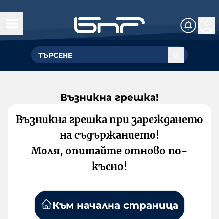
Възникна грешка!
Възникна грешка при зареждането
на съдържанието!
Моля, опитайте отново по-
късно!
Към начална страница