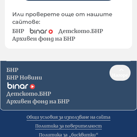
Или проверете още от нашите
сайтове:
БНР
Детското.БНР
Архивен фонд на БНР
БНР
Нагоре
БНР Новини
Детското.БНР
Архивен фонд на БНР
Общи условия за използване на сайта
Политика за поверителност
Политика за „бисквитки“