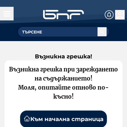
Възникна грешка!
Възникна грешка при зареждането
на съдържанието!
Моля, опитайте отново по-
късно!
Към начална страница