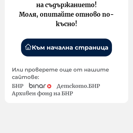
на съдържанието!
Моля, опитайте отново по-
късно!
Към начална страница
Или проверете още от нашите
сайтове:
БНР
Детското.БНР
Архивен фонд на БНР