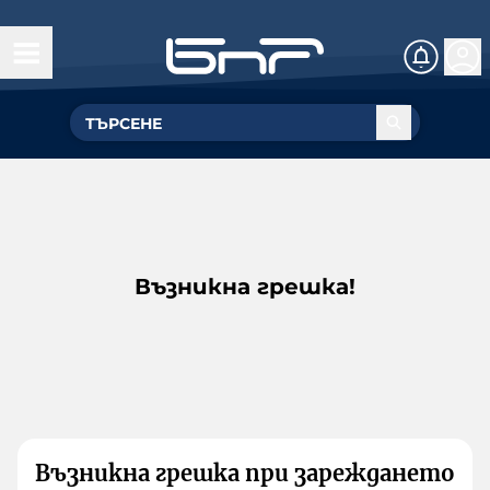
Възникна грешка!
Възникна грешка при зареждането