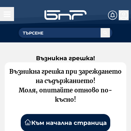
Възникна грешка!
Възникна грешка при зареждането
на съдържанието!
Моля, опитайте отново по-
късно!
Към начална страница