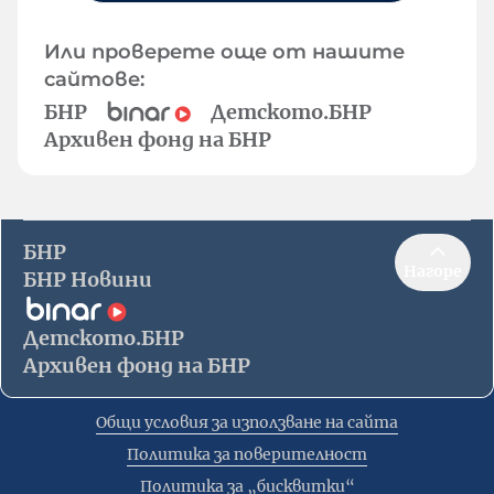
Или проверете още от нашите
сайтове:
БНР
Детското.БНР
Архивен фонд на БНР
БНР
Нагоре
БНР Новини
Детското.БНР
Архивен фонд на БНР
Общи условия за използване на сайта
Политика за поверителност
Политика за „бисквитки“