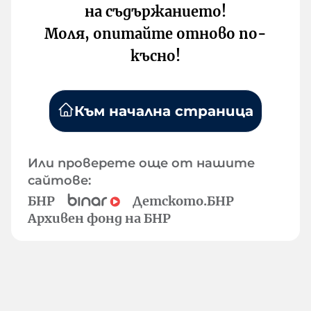
на съдържанието!
Моля, опитайте отново по-
късно!
Към начална страница
Или проверете още от нашите
сайтове:
БНР
Детското.БНР
Архивен фонд на БНР