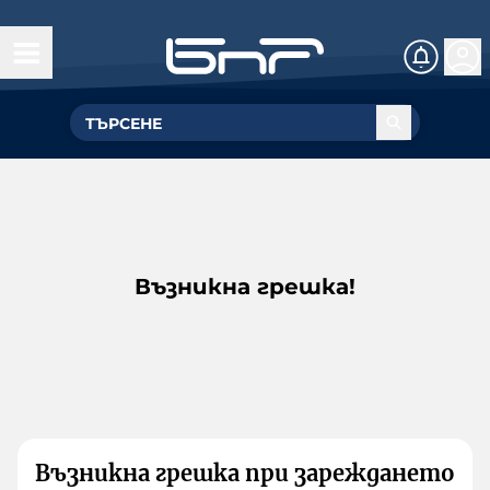
Възникна грешка!
Възникна грешка при зареждането