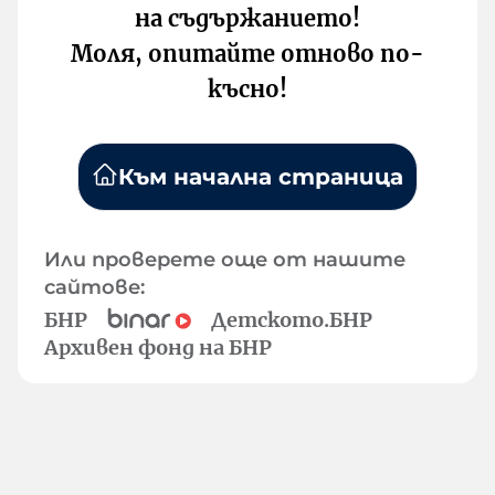
на съдържанието!
Моля, опитайте отново по-
късно!
Към начална страница
Или проверете още от нашите
сайтове:
БНР
Детското.БНР
Архивен фонд на БНР