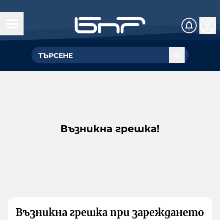
Възникна грешка!
Възникна грешка при зареждането