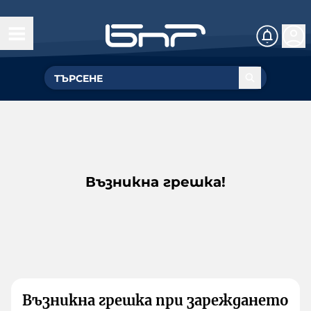
Възникна грешка!
Възникна грешка при зареждането