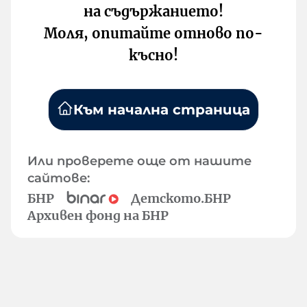
на съдържанието!
Моля, опитайте отново по-
късно!
Към начална страница
Или проверете още от нашите
сайтове:
БНР
Детското.БНР
Архивен фонд на БНР