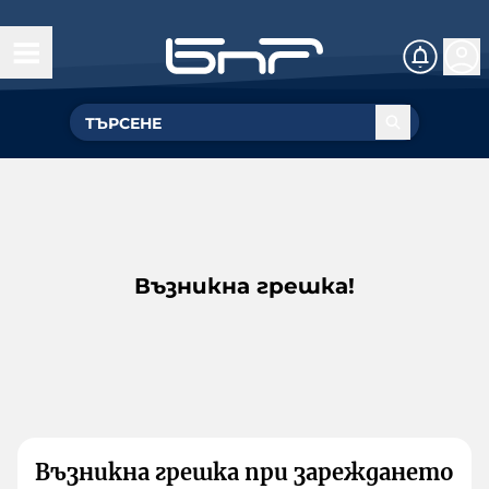
Възникна грешка!
Възникна грешка при зареждането