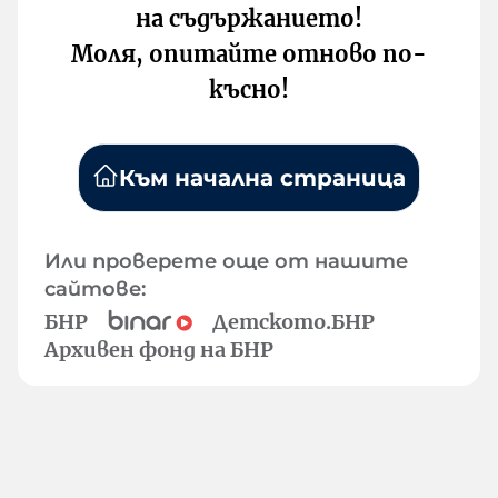
на съдържанието!
Моля, опитайте отново по-
късно!
Към начална страница
Или проверете още от нашите
сайтове:
БНР
Детското.БНР
Архивен фонд на БНР