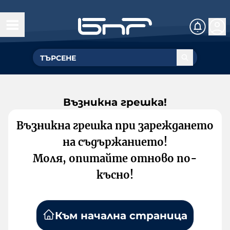
Възникна грешка!
Възникна грешка при зареждането
на съдържанието!
Моля, опитайте отново по-
късно!
Към начална страница