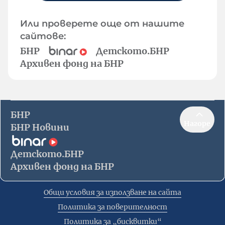
Или проверете още от нашите
сайтове:
БНР
Детското.БНР
Архивен фонд на БНР
БНР
Нагоре
БНР Новини
Детското.БНР
Архивен фонд на БНР
Общи условия за използване на сайта
Политика за поверителност
Политика за „бисквитки“