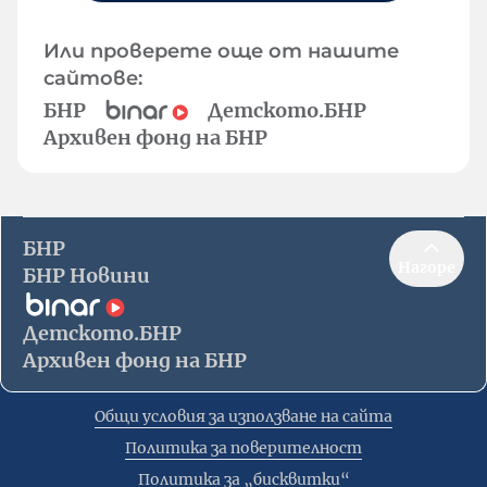
Или проверете още от нашите
сайтове:
БНР
Детското.БНР
Архивен фонд на БНР
БНР
Нагоре
БНР Новини
Детското.БНР
Архивен фонд на БНР
Общи условия за използване на сайта
Политика за поверителност
Политика за „бисквитки“