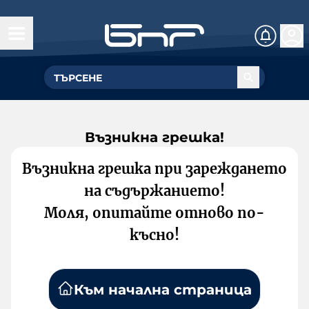
Възникна грешка!
Възникна грешка при зареждането
на съдържанието!
Моля, опитайте отново по-
късно!
Към начална страница