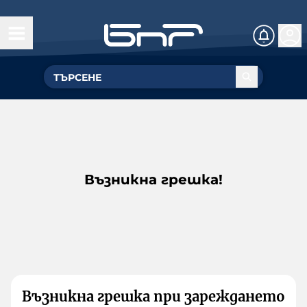
Възникна грешка!
Възникна грешка при зареждането