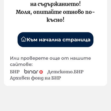
на съдържанието!
Моля, опитайте отново по-
късно!
Към начална страница
Или проверете още от нашите
сайтове:
БНР
Детското.БНР
Архивен фонд на БНР