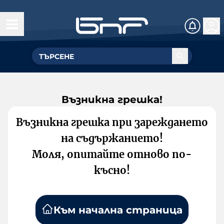
Възникна грешка!
Възникна грешка при зареждането
на съдържанието!
Моля, опитайте отново по-
късно!
Към начална страница