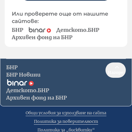
Или проверете още от нашите
сайтове:
БНР
Детското.БНР
Архивен фонд на БНР
БНР
Нагоре
БНР Новини
Детското.БНР
Архивен фонд на БНР
Общи условия за използване на сайта
Политика за поверителност
Политика за „бисквитки“