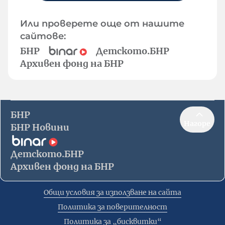
Или проверете още от нашите
сайтове:
БНР
Детското.БНР
Архивен фонд на БНР
БНР
Нагоре
БНР Новини
Детското.БНР
Архивен фонд на БНР
Общи условия за използване на сайта
Политика за поверителност
Политика за „бисквитки“