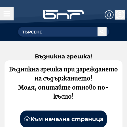
Възникна грешка!
Възникна грешка при зареждането
на съдържанието!
Моля, опитайте отново по-
късно!
Към начална страница