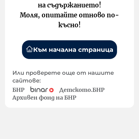
на съдържанието!
Моля, опитайте отново по-
късно!
Към начална страница
Или проверете още от нашите
сайтове:
БНР
Детското.БНР
Архивен фонд на БНР