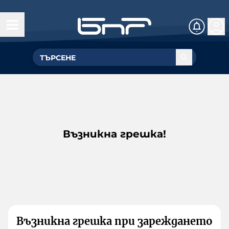
Възникна грешка!
Възникна грешка при зареждането