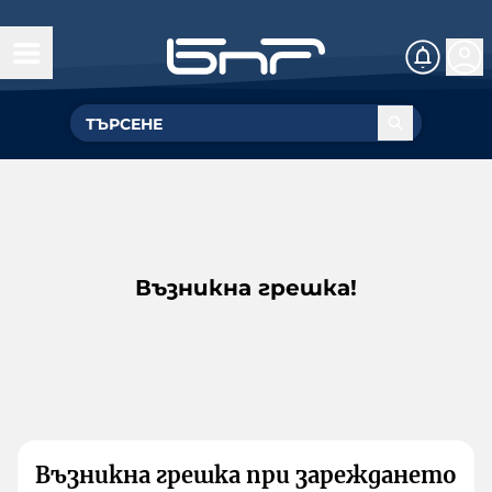
Възникна грешка!
Възникна грешка при зареждането