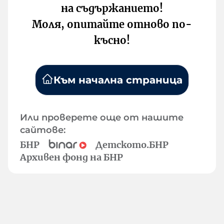
на съдържанието!
Моля, опитайте отново по-
късно!
Към начална страница
Или проверете още от нашите
сайтове:
БНР
Детското.БНР
Архивен фонд на БНР