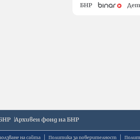
БНР
Дет
БНР
Архивен фонд на БНР
ползване на сайта
Политика за поверителност
Полит