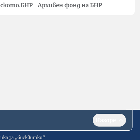
ското.БНР
Архивен фонд на БНР
Нагоре
ика за „бисквитки“