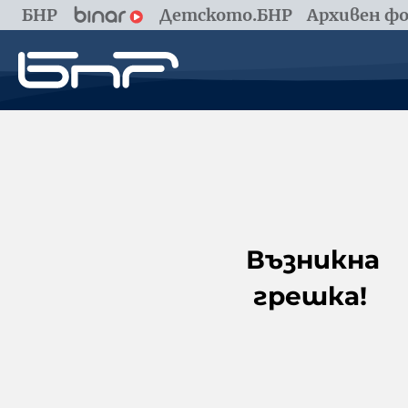
БНР
Детското.БНР
Архивен фо
Възникна
грешка!