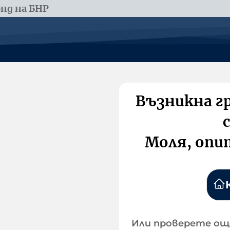
нд на БНР
Възникна г
Моля, опи
Или проверете ощ