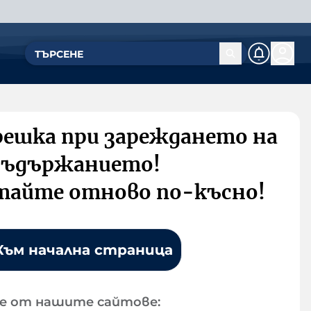
решка при зареждането на
съдържанието!
тайте отново по-късно!
Към начална страница
е от нашите сайтове: