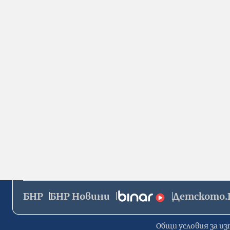
БНР
БНР Новини
Детското.
Общи условия за из