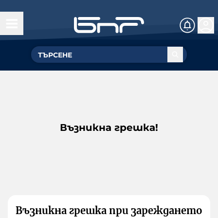
Възникна грешка!
Възникна грешка при зареждането