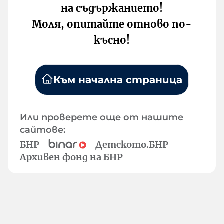
на съдържанието!
Моля, опитайте отново по-
късно!
Към начална страница
Или проверете още от нашите
сайтове:
БНР
Детското.БНР
Архивен фонд на БНР