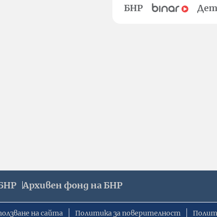
БНР
Дет
БНР
Архивен фонд на БНР
ползване на сайта
Политика за поверителност
Полит