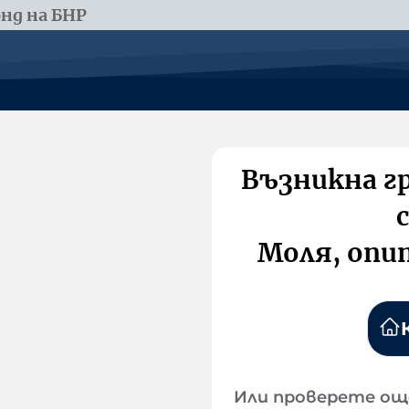
нд на БНР
Възникна г
Моля, опи
Или проверете ощ