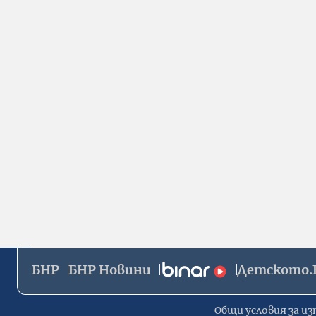
БНР
БНР Новини
Детското.
Общи условия за из