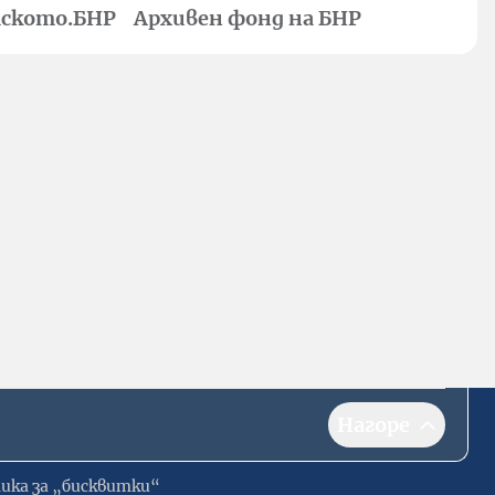
ското.БНР
Архивен фонд на БНР
Нагоре
ика за „бисквитки“