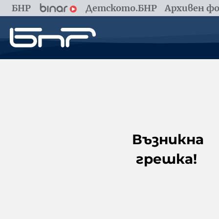
БНР
Детското.БНР
Архивен фо
Възникна
грешка!