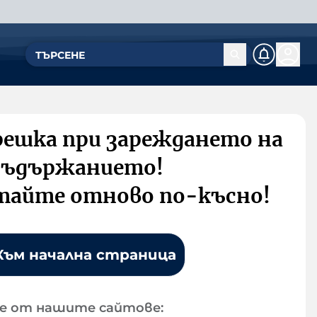
решка при зареждането на
съдържанието!
тайте отново по-късно!
Към начална страница
е от нашите сайтове: