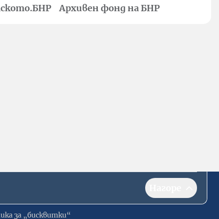
ското.БНР
Архивен фонд на БНР
Нагоре
ика за „бисквитки“