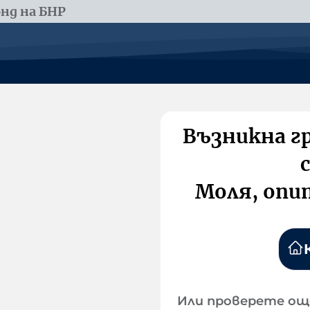
нд на БНР
Възникна г
Моля, опи
Или проверете ощ