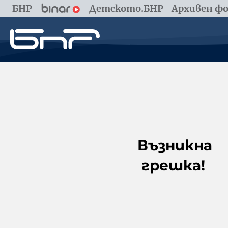
БНР
Детското.БНР
Архивен фо
Възникна
грешка!