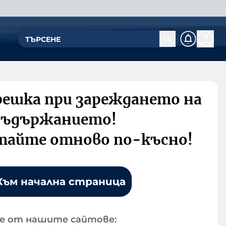
решка при зареждането на
съдържанието!
тайте отново по-късно!
Към начална страница
е от нашите сайтове: