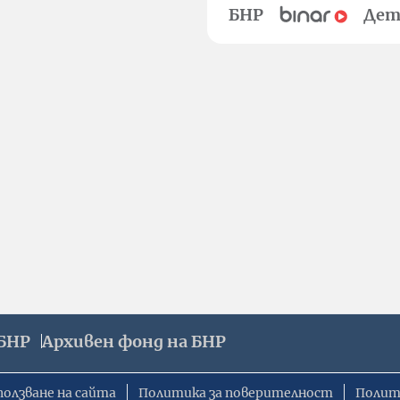
БНР
Дет
БНР
Архивен фонд на БНР
ползване на сайта
Политика за поверителност
Полит