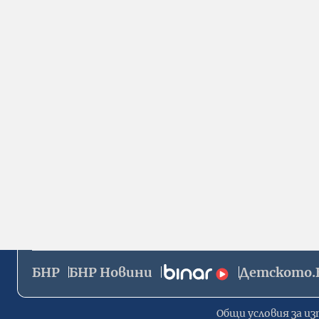
БНР
БНР Новини
Детското.
Общи условия за из