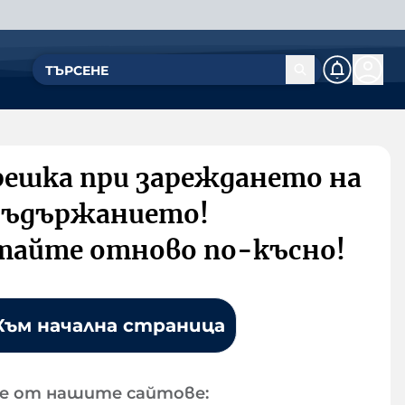
решка при зареждането на
съдържанието!
тайте отново по-късно!
Към начална страница
е от нашите сайтове: