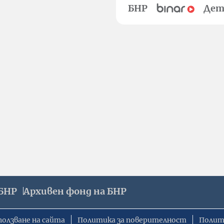
БНР
Дет
БНР
Архивен фонд на БНР
ползване на сайта
Политика за поверителност
Полит