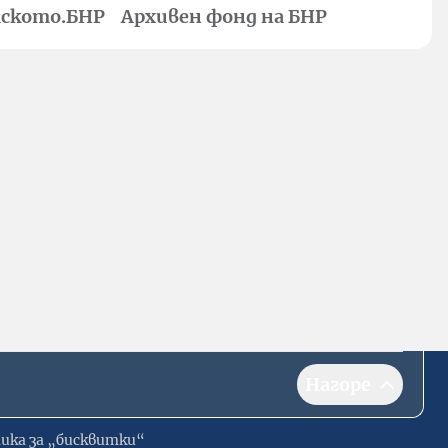
ското.БНР
Архивен фонд на БНР
Нагоре
ика за „бисквитки“