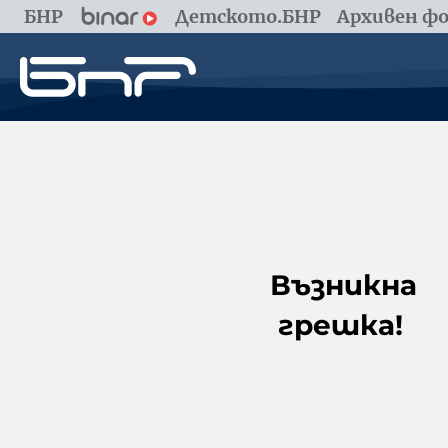
БНР
Детското.БНР
Архивен фо
Възникна
грешка!