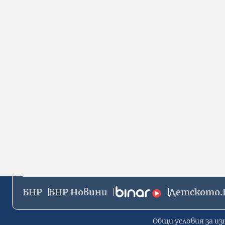
БНР
БНР Новини
Детското.
Общи условия за из