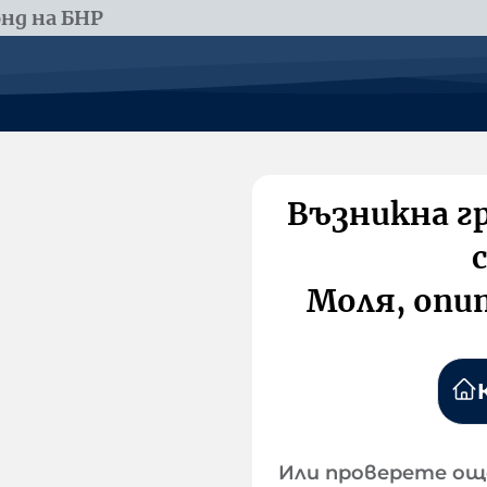
нд на БНР
Възникна г
Моля, опи
Или проверете ощ