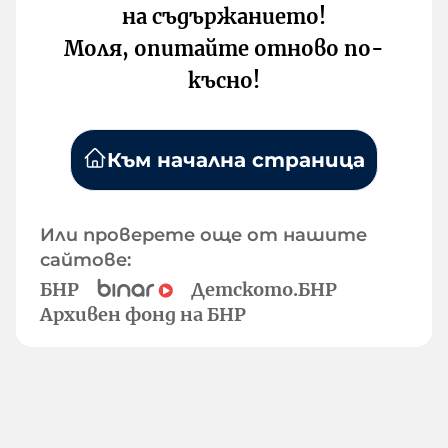
на съдържанието!
Моля, опитайте отново по-
късно!
Към начална страница
Или проверете още от нашите
сайтове:
БНР
Детското.БНР
Архивен фонд на БНР