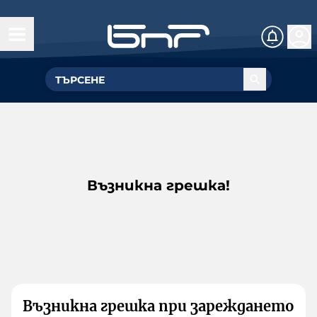
Възникна грешка!
Възникна грешка при зареждането