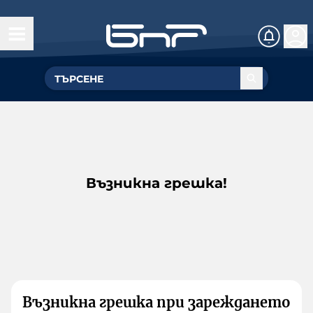
Възникна грешка!
Възникна грешка при зареждането