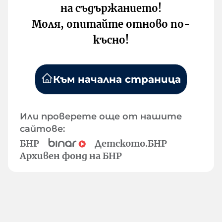
на съдържанието!
Моля, опитайте отново по-
късно!
Към начална страница
Или проверете още от нашите
сайтове:
БНР
Детското.БНР
Архивен фонд на БНР