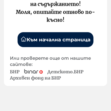
на съдържанието!
Моля, опитайте отново по-
късно!
Към начална страница
Или проверете още от нашите
сайтове:
БНР
Детското.БНР
Архивен фонд на БНР