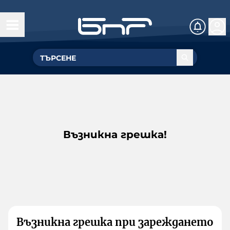
Възникна грешка!
Възникна грешка при зареждането