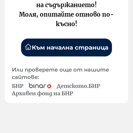
на съдържанието!
Моля, опитайте отново по-
късно!
Към начална страница
Или проверете още от нашите
сайтове:
БНР
Детското.БНР
Архивен фонд на БНР