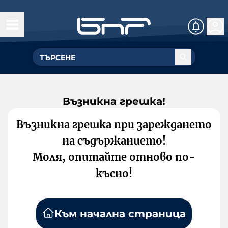
Възникна грешка!
Възникна грешка при зареждането
на съдържанието!
Моля, опитайте отново по-
късно!
Към начална страница