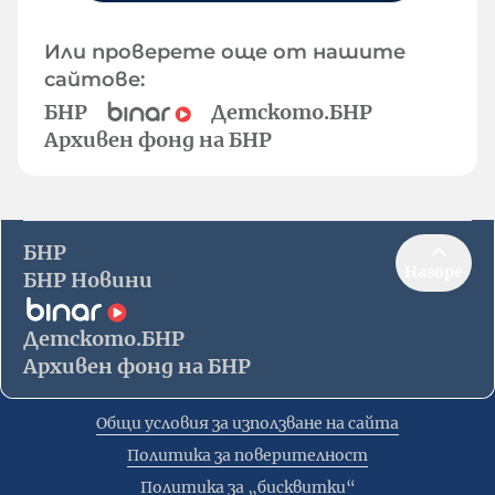
Или проверете още от нашите
сайтове:
БНР
Детското.БНР
Архивен фонд на БНР
БНР
Нагоре
БНР Новини
Детското.БНР
Архивен фонд на БНР
Общи условия за използване на сайта
Политика за поверителност
Политика за „бисквитки“