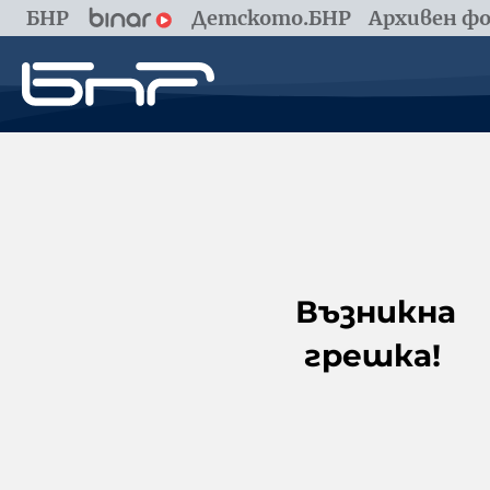
БНР
Детското.БНР
Архивен фо
Възникна
грешка!