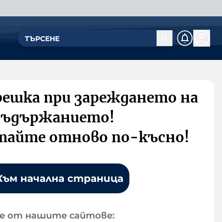
решка при зареждането на
съдържанието!
тайте отново по-късно!
Към начална страница
е от нашите сайтове: