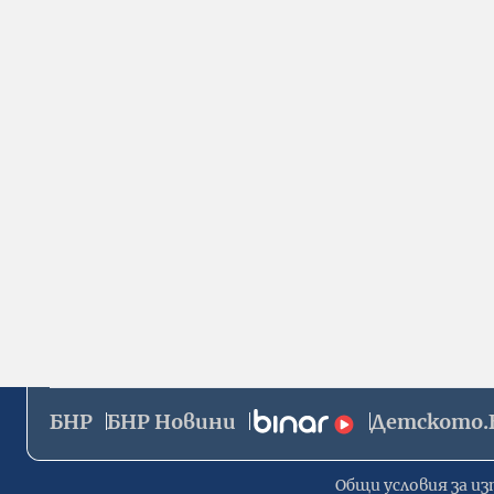
БНР
БНР Новини
Детското.
Общи условия за из