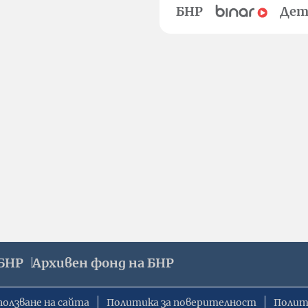
БНР
Дет
БНР
Архивен фонд на БНР
ползване на сайта
Политика за поверителност
Полит