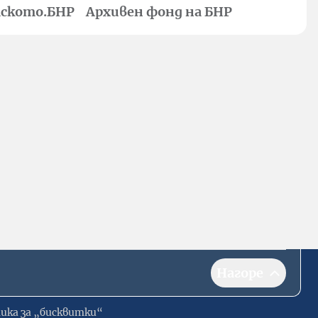
ското.БНР
Архивен фонд на БНР
Нагоре
ика за „бисквитки“