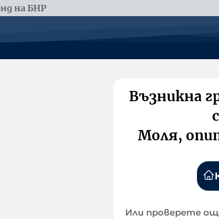
нд на БНР
Възникна г
Моля, опи
Или проверете ощ