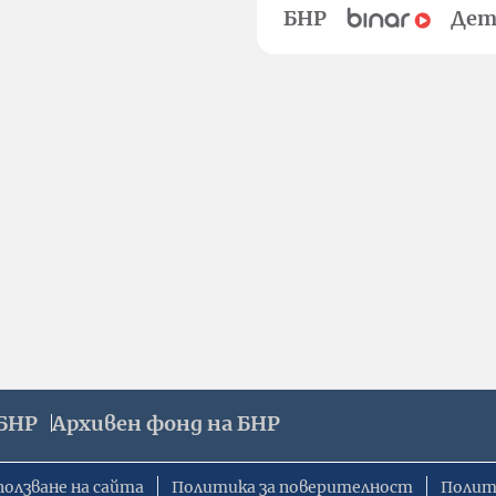
БНР
Дет
БНР
Архивен фонд на БНР
ползване на сайта
Политика за поверителност
Полит