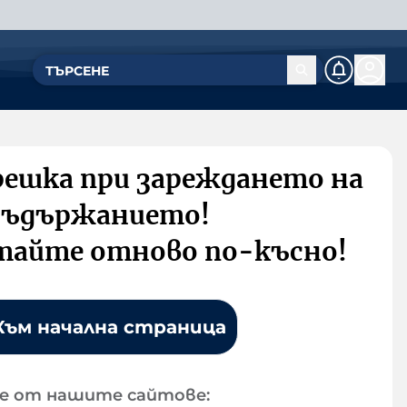
решка при зареждането на
съдържанието!
тайте отново по-късно!
Към начална страница
е от нашите сайтове: