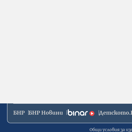
БНР
БНР Новини
Детското.
Общи условия за из