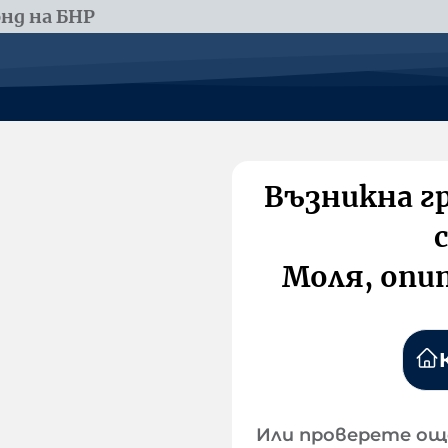
нд на БНР
Възникна г
Моля, опи
Или проверете ощ