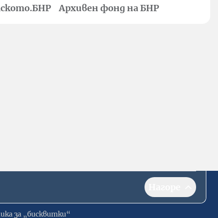
ското.БНР
Архивен фонд на БНР
Нагоре
ика за „бисквитки“