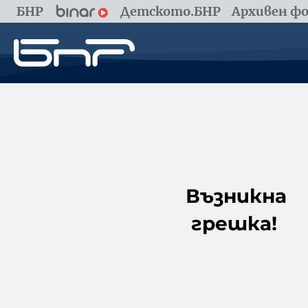
БНР
Детското.БНР
Архивен фо
Възникна
грешка!