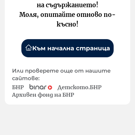
на съдържанието!
Моля, опитайте отново по-
късно!
Към начална страница
Или проверете още от нашите
сайтове:
БНР
Детското.БНР
Архивен фонд на БНР