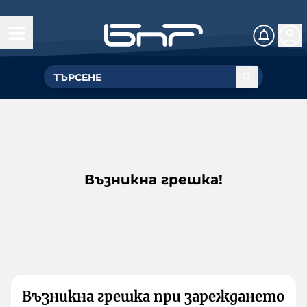
Възникна грешка!
Възникна грешка при зареждането